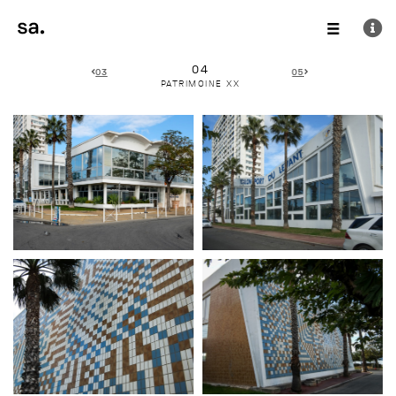
04
03
05
PATRIMOINE XX