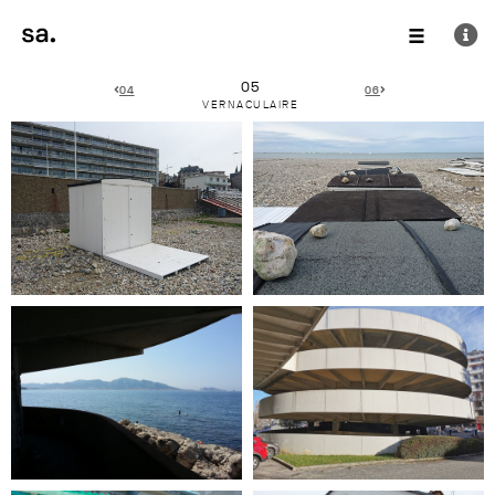
05
04
06
VERNACULAIRE