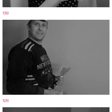
13B
12B